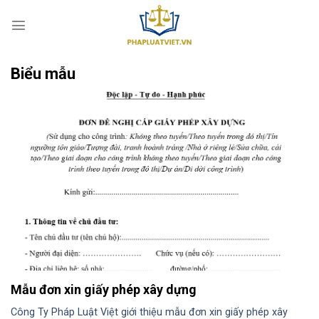
S
k
i
p
Biểu mẫu
t
o
c
o
n
t
e
n
t
Mẫu đơn xin giấy phép xây dựng
Công Ty Pháp Luật Việt giới thiệu mẫu đơn xin giấy phép xây