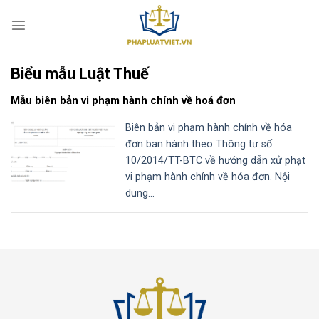
S
k
i
p
Biểu mẫu Luật Thuế
t
o
Mẫu biên bản vi phạm hành chính về hoá đơn
c
o
Biên bản vi phạm hành chính về hóa
n
đơn ban hành theo Thông tư số
t
10/2014/TT-BTC về hướng dẫn xử phạt
e
vi phạm hành chính về hóa đơn. Nội
n
dung...
t