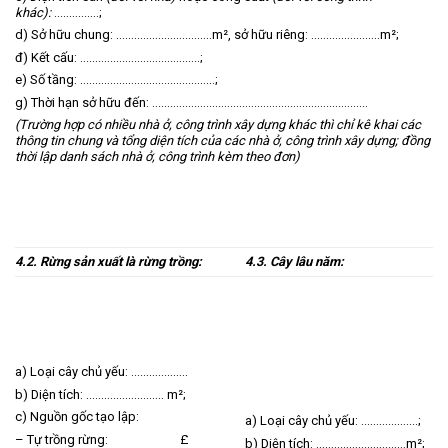
khác):
……………;
d) Sở hữu chung: …………………………..m², sở hữu riêng: …………………..m²;
đ) Kết cấu: ……………..…………………..;
e) Số tầng: ………………………………………;
g) Thời hạn sở hữu đến: ………………………………………………………………
(Trường hợp có nhiều nhà ở, công trình xây dựng khác thì chỉ kê khai các
thông tin chung và tổng diện tích của các nhà ở, công trình xây dựng; đồng
thời lập danh sách nhà ở, công trình kèm theo đơn)
4.2. Rừng sản xuất là rừng trồng:
4.3. Cây lâu năm:
a) Loại cây chủ yếu: ……………….
b) Diện tích: …………………….. m²;
c) Nguồn gốc tạo lập:
a) Loại cây chủ yếu: ……………….;
– Tự trồng rừng: £
b) Diện tích: …………………………m²;