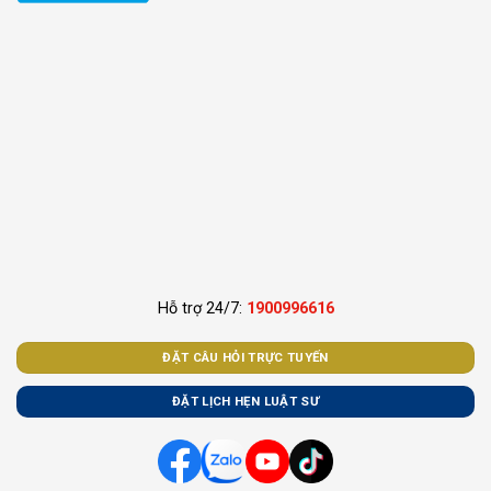
Hỗ trợ 24/7:
1900996616
ĐẶT CÂU HỎI TRỰC TUYẾN
ĐẶT LỊCH HẸN LUẬT SƯ