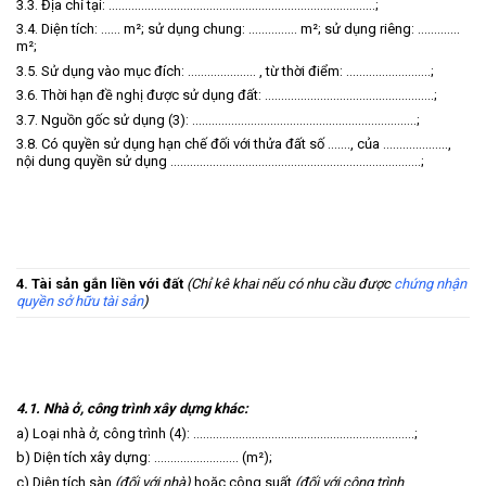
3.3. Địa chỉ tại: ………….……………………………………………………………;
3.4. Diện tích: …… m²; sử dụng chung: …………… m²; sử dụng riêng: ………….
m²;
3.5. Sử dụng vào mục đích: ………..………. , từ thời điểm: ……………………..;
3.6. Thời hạn đề nghị được sử dụng đất: ……………………..……………………..;
3.7. Nguồn gốc sử dụng (3): ……………………………………………………………;
3.8. Có quyền sử dụng hạn chế đối với thửa đất số ……., của ………………..,
nội dung quyền sử dụng …………………………………………………………………..;
4. Tài sản gắn liền với đất
(Chỉ kê khai nếu có nhu cầu được
chứng nhận
quyền sở hữu tài sản
)
4.1. Nhà ở, công trình xây dựng khác:
a) Loại nhà ở, công trình (4): ……………..……………………………………………;
b) Diện tích xây dựng: …………………….. (m²);
c) Diện tích sàn
(đối với nhà)
hoặc công suất
(đối với công trình