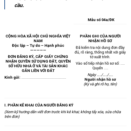
cầu.
Mẫu số 04a/ĐK
CỘNG HÒA XÃ HỘI CHỦ NGHĨA VIỆT
PHẦN GHI CỦA NGƯỜI
NAM
NHẬN HỒ SƠ
Độc lập – Tự do – Hạnh phúc
Đã kiểm tra nội dung đơn đầy
—————
đủ, rõ ràng, thống nhất với giấy
ĐƠN ĐĂNG KÝ, CẤP GIẤY CHỨNG
tờ xuất trình.
NHẬN QUYỀN SỬ DỤNG ĐẤT, QUYỀN
Vào sổ tiếp nhận hồ sơ số: …..
SỞ HỮU NHÀ Ở VÀ TÀI SẢN KHÁC
Quyển …..
GẮN LIỀN VỚI ĐẤT
Ngày …../…../…..
Kính gửi:
……………………………………………
Người nhận hồ sơ
(Ký và ghi rõ họ, tên)
I. PHẦN KÊ KHAI CỦA NGƯỜI ĐĂNG KÝ
(Xem kỹ hướng dẫn viết đơn trước khi kê khai; không tẩy xóa, sửa chữa
trên đơn)