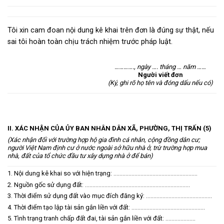
Tôi xin cam đoan nội dung kê khai trên đơn là đúng sự thật, nếu
sai tôi hoàn toàn chịu trách nhiệm trước pháp luật.
…………., ngày …. tháng … năm ……
Người viết đơn
(Ký, ghi rõ họ tên và đóng dấu nếu có)
II. XÁC NHẬN CỦA ỦY BAN NHÂN DÂN XÃ, PHƯỜNG, THỊ TRẤN (5)
(Xác nhận đối với trường hợp hộ gia đình cá nhân, cộng đồng dân cư;
người Việt Nam định cư ở nước ngoài sở hữu nhà ở, trừ trường hợp mua
nhà, đất của tổ chức đầu tư xây dựng nhà ở để bán)
1. Nội dung kê khai so với hiện trạng: ………………………………………………..
2. Nguồn gốc sử dụng đất: …………………………………………………………….
3. Thời điểm sử dụng đất vào mục đích đăng ký: ……………………………………..
4. Thời điểm tạo lập tài sản gắn liền với đất: ………………………………………….
5. Tình trạng tranh chấp đất đai, tài sản gắn liền với đất: ………………..