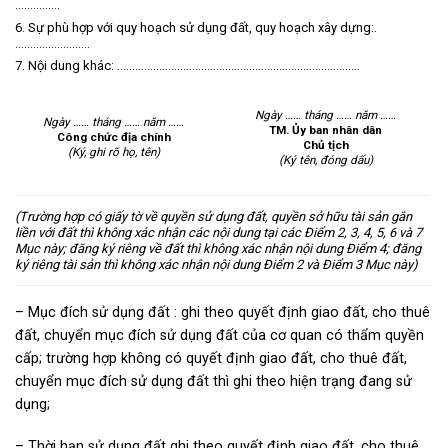
……………
6. Sự phù hợp với quy hoạch sử dụng đất, quy hoạch xây dựng:.
…………………….
7. Nội dung khác: ………………………………………………………………………
Ngày …… tháng …… năm ……
Ngày …… tháng …… năm ……
TM. Ủy ban nhân dân
Công chức địa chính
Chủ tịch
(Ký, ghi rõ họ, tên)
(Ký tên, đóng dấu)
(Trường hợp có giấy tờ về quyền sử dụng đất, quyền sở hữu tài sản gắn
liền với đất thì không xác nhận các nội dung tại các Điểm 2, 3, 4, 5, 6 và 7
Mục này; đăng ký riêng về đất thì không xác nhận nội dung Điểm 4; đăng
ký riêng tài sản thì không xác nhận nội dung Điểm 2 và Điểm 3 Mục này)
– Mục đích sử dụng đất : ghi theo quyết định giao đất, cho thuê
đất, chuyển mục đích sử dụng đất của cơ quan có thẩm quyền
cấp; trường hợp không có quyết định giao đất, cho thuê đất,
chuyển mục đích sử dụng đất thì ghi theo hiện trạng đang sử
dụng;
– Thời hạn sử dụng đất ghi theo quyết định giao đất, cho thuê