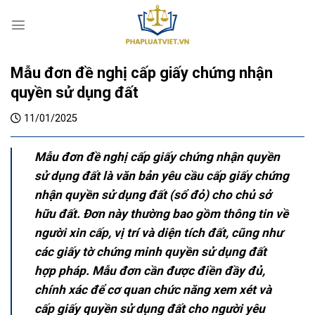
S
k
i
p
Mẫu đơn đề nghị cấp giấy chứng nhận
t
o
quyền sử dụng đất
c
11/01/2025
o
n
t
Mẫu đơn đề nghị cấp giấy chứng nhận quyền
e
sử dụng đất là văn bản yêu cầu cấp giấy chứng
n
nhận quyền sử dụng đất (sổ đỏ) cho chủ sở
t
hữu đất. Đơn này thường bao gồm thông tin về
người xin cấp, vị trí và diện tích đất, cũng như
các giấy tờ chứng minh quyền sử dụng đất
hợp pháp. Mẫu đơn cần được điền đầy đủ,
chính xác để cơ quan chức năng xem xét và
cấp giấy quyền sử dụng đất cho người yêu