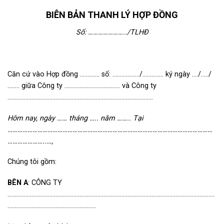
BIÊN BẢN THANH LÝ HỢP ĐỒNG
Số: …………………../TLHĐ
Căn cứ vào Hợp đồng …………. số: ………………/………….. ký ngày …./…../
…….. giữa Công ty ………………………………. và Công ty
…………………………………………………………………………………….
Hôm nay, ngày …… tháng ….. năm …….. Tại
……………………………………………………………………………………………………………
…………………..…,
Chúng tôi gồm:
BÊN
A
: CÔNG TY
…………………………………………………………………………………………………………………………
…………………………………………………..