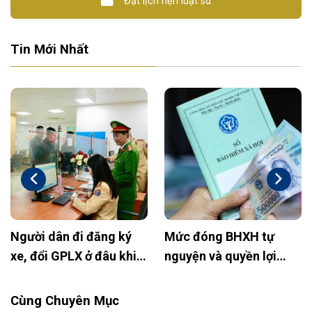
Đặt lịch hẹn luật sư
Tin Mới Nhất
Người dân đi đăng ký
Mức đóng BHXH tự
xe, đổi GPLX ở đâu khi
nguyện và quyền lợi
bỏ Công an huyện?
2025: Cập nhật mới
nhất
Cùng Chuyên Mục