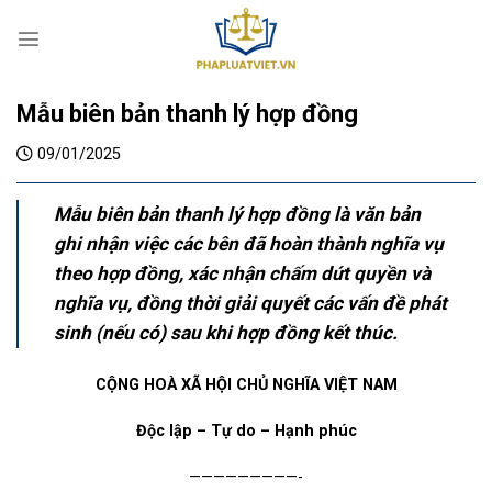
S
k
i
p
Mẫu biên bản thanh lý hợp đồng
t
o
09/01/2025
c
o
Mẫu biên bản thanh lý hợp đồng là văn bản
n
t
ghi nhận việc các bên đã hoàn thành nghĩa vụ
e
theo hợp đồng, xác nhận chấm dứt quyền và
n
nghĩa vụ, đồng thời giải quyết các vấn đề phát
t
sinh (nếu có) sau khi hợp đồng kết thúc.
CỘNG HOÀ XÃ HỘI CHỦ NGHĨA VIỆT NAM
Độc lập – Tự do – Hạnh phúc
—————————-