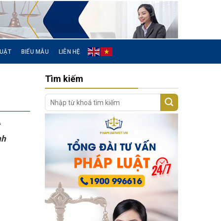
LUẬT
BIỂU MẪU
LIÊN HỆ
Tìm kiếm
t
nh