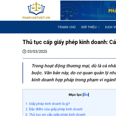
S
k
i
p
t
TRANG CHỦ
GIỚI THIỆU
DỊCH V
o
c
Thủ tục cấp giấy phép kinh doanh: Cá
o
n
03/03/2025
t
e
Trong hoạt động thương mại, dù là cá nhân
n
buộc. Văn bản này, do cơ quan quản lý nh
t
kinh doanh hợp pháp trong phạm vi ngành
Mục lục
[
Ẩn
]
1. Giấy phép kinh doanh là gì?
2. Đặc điểm của giấy phép kinh doanh
3. Thủ tục xin cấp giấy phép kinh doanh