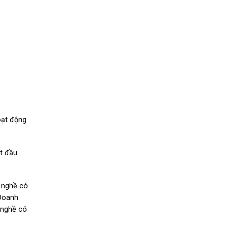
hoạt động
ắt đầu
 nghề có
 Doanh
 nghề có