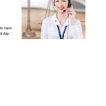
iến hành
đã đáp