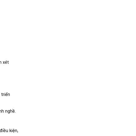
n xét
triển
nh nghề.
điều kiện,