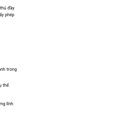
 thủ đầy
iấy phép
anh trong
 thể.
ng lĩnh