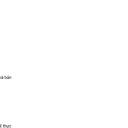
và bản
ể thực