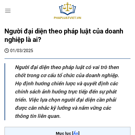
S
k
i
p
Người đại diện theo pháp luật của doanh
t
o
nghiệp là ai?
c
01/03/2025
o
n
t
Người đại diện theo pháp luật có vai trò then
e
chốt trong cơ cấu tổ chức của doanh nghiệp.
n
Họ định hướng chiến lược và quyết định các
t
chính sách ảnh hưởng trực tiếp đến sự phát
triển. Việc lựa chọn người đại diện cần phải
được cân nhắc kỹ lưỡng và nắm vững các
thông tin liên quan.
Mục lục
[
Ẩn
]