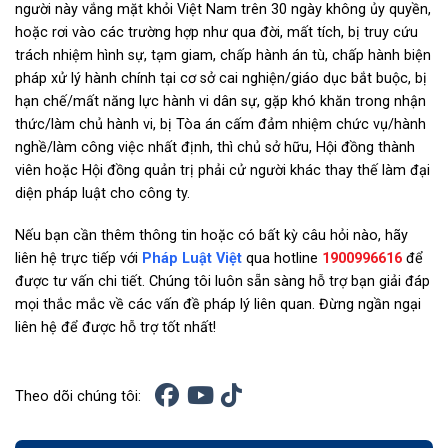
người này vắng mặt khỏi Việt Nam trên 30 ngày không ủy quyền,
hoặc rơi vào các trường hợp như qua đời, mất tích, bị truy cứu
trách nhiệm hình sự, tạm giam, chấp hành án tù, chấp hành biện
pháp xử lý hành chính tại cơ sở cai nghiện/giáo dục bắt buộc, bị
hạn chế/mất năng lực hành vi dân sự, gặp khó khăn trong nhận
thức/làm chủ hành vi, bị Tòa án cấm đảm nhiệm chức vụ/hành
nghề/làm công việc nhất định, thì chủ sở hữu, Hội đồng thành
viên hoặc Hội đồng quản trị phải cử người khác thay thế làm đại
diện pháp luật cho công ty.
Nếu bạn cần thêm thông tin hoặc có bất kỳ câu hỏi nào, hãy
liên hệ trực tiếp với
Pháp Luật Việt
qua hotline
1900996616
để
được tư vấn chi tiết. Chúng tôi luôn sẵn sàng hỗ trợ bạn giải đáp
mọi thắc mắc về các vấn đề pháp lý liên quan. Đừng ngần ngại
liên hệ để được hỗ trợ tốt nhất!
Theo dõi chúng tôi: