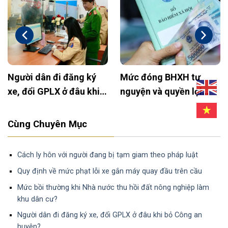
y định mới 2025:
Xây tường rào trên đất
Hướ
ên hạn sử dụng xe ô
nông nghiệp: Khi nào
chố
 thoáng nóc là bao
được phép và cần lưu ý
chu
u?
gì?
Cùng Chuyên Mục
Cách ly hôn với người đang bị tạm giam theo pháp luật
Quy định về mức phạt lỗi xe gắn máy quay đầu trên cầu
Mức bồi thường khi Nhà nước thu hồi đất nông nghiệp làm
khu dân cư?
Người dân đi đăng ký xe, đổi GPLX ở đâu khi bỏ Công an
huyện?