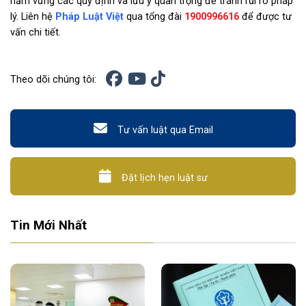
nắm vững các quy định và lưu ý quan trọng để tránh rủi ro pháp
lý. Liên hệ
Pháp Luật Việt
qua tổng đài
1900996616
để được tư
vấn chi tiết.
Theo dõi chúng tôi:
Tư vấn luật qua Email
Đặt lịch hẹn luật sư
Tin Mới Nhất