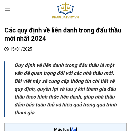
S
k
i
p
Các quy định về liên danh trong đấu thầu
t
o
mới nhất 2024
c
15/01/2025
o
n
t
Quy định về liên danh trong đấu thầu là một
e
vấn đề quan trọng đối với các nhà thầu mới.
n
Bài viết này sẽ cung cấp thông tin chi tiết về
t
quy định, quyền lợi và lưu ý khi tham gia đấu
thầu theo hình thức liên danh, giúp nhà thầu
đảm bảo tuân thủ và hiệu quả trong quá trình
tham gia.
Mục lục
[
Ẩn
]