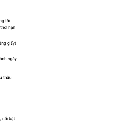
ng tối
thời hạn
ằng giấy)
hành ngày
u thầu
 nổi bật