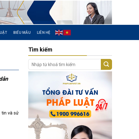
LUẬT
BIỂU MẪU
LIÊN HỆ
Tìm kiếm
 dẫn
tin và sử