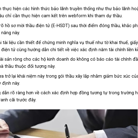
 thực hiện các hình thức bảo lãnh truyền thống như thư bảo lãnh ho
ầu chỉ cần thực hiện cam kết trên webform khi tham dự thầu.
õ hồ sơ mời thầu điện tử (E-HSDT) sau thời điểm đóng thầu, khắc ph
 năng này.
i tài liệu cần thiết để chứng minh nghĩa vụ thuế như tờ khai thuế, giấy
iện tử cùng hướng dẫn chi tiết về việc xác định năm tài chính liền k
ị tài sản ròng cho các hộ kinh doanh do không có báo cáo tài chính đầy
à thầu thuộc đối tượng này.
ưa trở lại khái niệm này trong gói thầu xây lắp nhằm giảm bức xúc củ
 định này.
 dẫn rõ ràng hơn về cách xác định hợp đồng tương tự trong trường h
anh cãi trước đây.