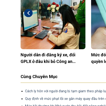
hạn sử
Xây tường rào trên đất nông
Hướng d
là bao
nghiệp: Khi nào được phép và cần
nhận tà
lưu ý gì?
Cùng Chuyên Mục
Cách ly hôn với người đang bị tạm giam theo pháp lu
Quy định về mức phạt lỗi xe gắn máy quay đầu trên