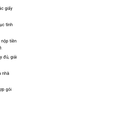
ặc giấy
ục tình
 nộp tiền
ề.
 đủ, giải
a nhà
ợp gói