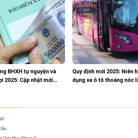
ẫn mẫu đơn từ chối thừa
Khi ngừng đóng BHXH cò
i sản chung của vợ chồng
hưởng BHYT không?
ật
 cầu