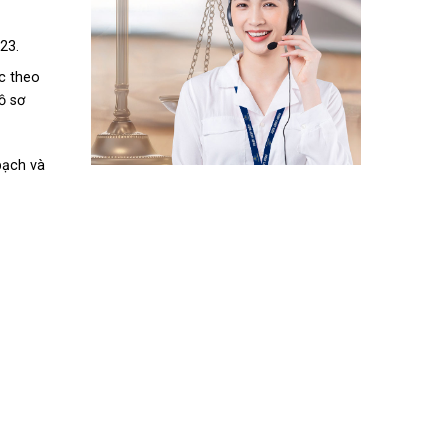
23.
c theo
ồ sơ
bạch và