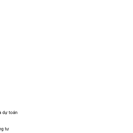
à dự toán
ng tư