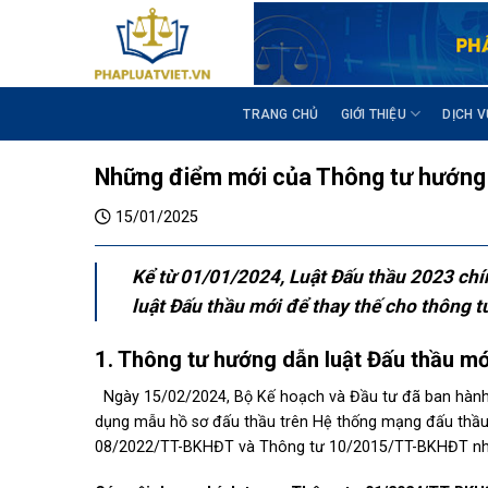
S
k
i
p
t
TRANG CHỦ
GIỚI THIỆU
DỊCH V
o
c
Những điểm mới của Thông tư hướng 
o
n
15/01/2025
t
e
Kể từ 01/01/2024, Luật Đấu thầu 2023 ch
n
luật Đấu thầu mới để thay thế cho thông 
t
1. Thông tư hướng dẫn luật Đấu thầu m
Ngày 15/02/2024, Bộ Kế hoạch và Đầu tư đã ban hành 
dụng mẫu hồ sơ đấu thầu trên Hệ thống mạng đấu thầu 
08/2022/TT-BKHĐT và Thông tư 10/2015/TT-BKHĐT nhằ