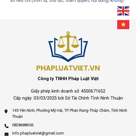
số tiêu chí (trình tự, thủ tục, thẩm quyền, nội dung) không?
Công ty TNHH Pháp Luật Việt
Giấy phép kinh doanh số: 4500671652
Cấp ngày: 03/03/2025 bởi Sở Tài Chính Tỉnh Ninh Thuận
145 Yên Ninh, Phường Mỹ Hải, TP. Phan Rang-Tháp Chàm, Tỉnh Ninh
Thuận
0828688656
info.phapluatviet@gmail.com