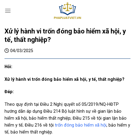
S
k
i
p
Xử lý hành vi trốn đóng bảo hiểm xã hội, y
t
o
tế, thất nghiệp?
c
04/03/2025
o
n
t
Hỏi:
e
Xử lý hành vi trốn đóng bảo hiểm xã hội, y tế, thất nghiệp?
n
t
Đáp:
Theo quy định tại Điều 2 Nghị quyết số 05/2019/NQ-HĐTP
hướng dẫn áp dụng Điều 214 Bộ luật hình sự về gian lận bảo
hiểm xã hội, bảo hiểm thất nghiệp; Điều 215 về tội gian lận bảo
hiểm y tế; Điều 216 về tội
trốn đóng bảo hiểm xã hội
, bảo hiểm y
tế, bảo hiểm thất nghiệp.