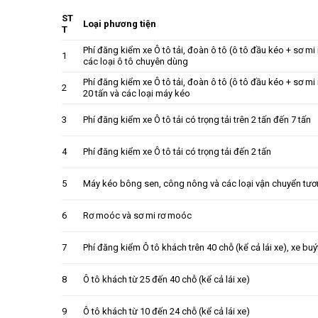
ST
Loại phương tiện
T
Phí đăng kiểm xe Ô tô tải, đoàn ô tô (ô tô đầu kéo + sơ mi 
1
các loại ô tô chuyên dùng
Phí đăng kiểm xe Ô tô tải, đoàn ô tô (ô tô đầu kéo + sơ mi 
2
20 tấn và các loại máy kéo
3
Phí đăng kiểm xe Ô tô tải có trọng tải trên 2 tấn đến 7 tấn
4
Phí đăng kiểm xe Ô tô tải có trọng tải đến 2 tấn
5
Máy kéo bông sen, công nông và các loại vận chuyển tươ
6
Rơ moóc và sơ mi rơ moóc
7
Phí đăng kiểm Ô tô khách trên 40 chỗ (kể cả lái xe), xe buý
8
Ô tô khách từ 25 đến 40 chỗ (kể cả lái xe)
9
Ô tô khách từ 10 đến 24 chỗ (kể cả lái xe)