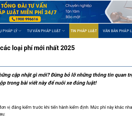
Ụ PHÁP LÝ
TƯ VẤN PHÁP LUẬT
TIN PHÁP LUẬT
VĂN BẢN PHÁP 
các loại phí mới nhất 2025
hững cập nhật gì mới? Đừng bỏ lỡ những thông tin quan t
ộp trong bài viết này để nuôi xe đúng luật!
ơn vị đăng kiểm trước khi tiến hành kiểm định. Mức phí này khác nha
au: