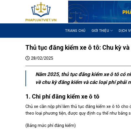
S
k
i
p
t
TRANG CHỦ
GIỚI THIỆU
DỊCH V
o
c
Thủ tục đăng kiểm xe ô tô: Chu kỳ và 
o
n
28/02/2025
t
e
Năm 2025, thủ tục đăng kiểm xe ô tô có n
n
về chu kỳ đăng kiểm và các loại phí phải n
t
1. Chi phí đăng kiểm xe ô tô
Chủ xe cần nộp phí làm thủ tục đăng kiểm xe ô tô cho đ
theo loại phương tiện, được quy định cụ thể như bảng s
(Bảng mức phí đăng kiểm)