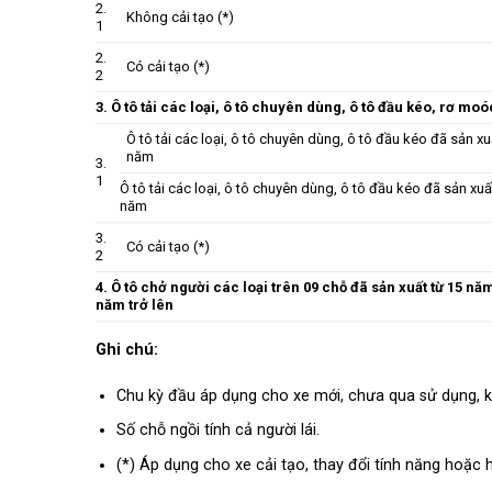
2.
Không cải tạo (*)
1
2.
Có cải tạo (*)
2
3. Ô tô tải các loại, ô tô chuyên dùng, ô tô đầu kéo, rơ m
Ô tô tải các loại, ô tô chuyên dùng, ô tô đầu kéo đã sản 
năm
3.
1
Ô tô tải các loại, ô tô chuyên dùng, ô tô đầu kéo đã sản xu
năm
3.
Có cải tạo (*)
2
4. Ô tô chở người các loại trên 09 chỗ đã sản xuất từ 15 năm 
năm trở lên
Ghi chú:
Chu kỳ đầu áp dụng cho xe mới, chưa qua sử dụng, k
Số chỗ ngồi tính cả người lái.
(*) Áp dụng cho xe cải tạo, thay đổi tính năng hoặc h