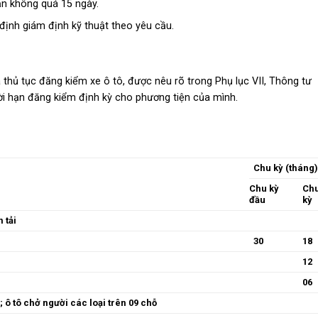
ạn không quá 15 ngày.
ịnh giám định kỹ thuật theo yêu cầu.
thủ tục đăng kiểm xe ô tô, được nêu rõ trong Phụ lục VII, Thông tư
ời hạn đăng kiểm định kỳ cho phương tiện của mình.
Chu kỳ (tháng
Chu kỳ
Chu
đầu
kỳ
 tải
30
18
12
06
; ô tô chở người các loại trên 09 chỗ