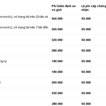
Phí kiểm định xe
Lệ phí cấp chứn
cơ giới
nhận
rơ moóc), có trọng tải trên 20 tấn và
560.000
50.000
rơ moóc), có trọng tải trên 7 tấn đến
350.000
50.000
320.000
50.000
280.000
50.000
ng tự
180.000
50.000
180.000
50.000
t
350.000
50.000
320.000
50.000
280.000
50.000