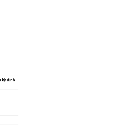
)
 kỳ định