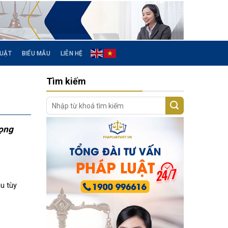
LUẬT
BIỂU MẪU
LIÊN HỆ
Tìm kiếm
rọng
u tùy