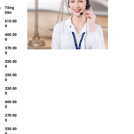
g
Tổng
tiền
610.00
0
400.00
0
370.00
0
330.00
0
230.00
0
230.00
0
400.00
0
370.00
0
330.00
0