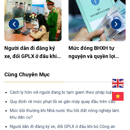
Xây tường rào trên đất
Hướng dẫn mẫu đơn từ
nông nghiệp: Khi nào
chối thừa nhận tài sản
được phép và cần lưu ý
chung của vợ chồng
gì?
Cùng Chuyên Mục
Cách ly hôn với người đang bị tạm giam theo pháp luật
Quy định về mức phạt lỗi xe gắn máy quay đầu trên cầu
Mức bồi thường khi Nhà nước thu hồi đất nông nghiệp làm
khu dân cư?
Người dân đi đăng ký xe, đổi GPLX ở đâu khi bỏ Công an