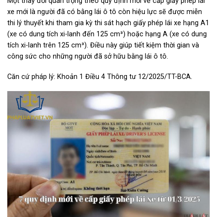
Một thay đổi quan trọng theo quy định mới về cấp giấy phép lái
xe mới là người đã có bằng lái ô tô còn hiệu lực sẽ được miễn
thi lý thuyết khi tham gia kỳ thi sát hạch giấy phép lái xe hạng A1
(xe có dung tích xi-lanh đến 125 cm³) hoặc hạng A (xe có dung
tích xi-lanh trên 125 cm³). Điều này giúp tiết kiệm thời gian và
công sức cho những người đã sở hữu bằng lái ô tô.
Căn cứ pháp lý: Khoản 1 Điều 4 Thông tư 12/2025/TT-BCA.