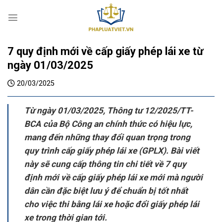
S
k
i
p
7 quy định mới về cấp giấy phép lái xe từ
t
o
ngày 01/03/2025
c
20/03/2025
o
n
t
Từ ngày 01/03/2025, Thông tư 12/2025/TT-
e
BCA của Bộ Công an chính thức có hiệu lực,
n
mang đến những thay đổi quan trọng trong
t
quy trình cấp giấy phép lái xe (GPLX). Bài viết
này sẽ cung cấp thông tin chi tiết về 7 quy
định mới về cấp giấy phép lái xe mới mà người
dân cần đặc biệt lưu ý để chuẩn bị tốt nhất
cho việc thi bằng lái xe hoặc đổi giấy phép lái
xe trong thời gian tới.