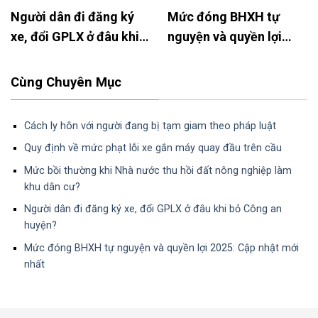
Xây tường rào trên đất
Hướng dẫn mẫu đơn từ
nông nghiệp: Khi nào
chối thừa nhận tài sản
được phép và cần lưu ý
chung của vợ chồng
gì?
Cùng Chuyên Mục
Cách ly hôn với người đang bị tạm giam theo pháp luật
Quy định về mức phạt lỗi xe gắn máy quay đầu trên cầu
Mức bồi thường khi Nhà nước thu hồi đất nông nghiệp làm
khu dân cư?
Người dân đi đăng ký xe, đổi GPLX ở đâu khi bỏ Công an
huyện?
Mức đóng BHXH tự nguyện và quyền lợi 2025: Cập nhật mới
nhất