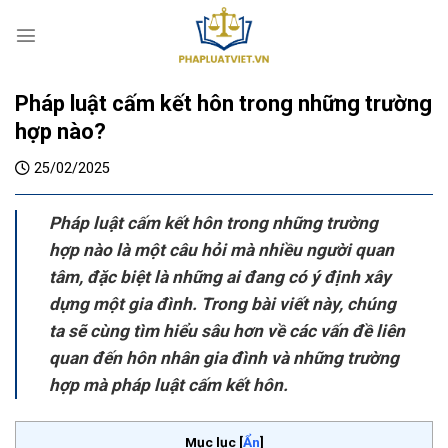
S
k
i
p
Pháp luật cấm kết hôn trong những trường
t
o
hợp nào?
c
25/02/2025
o
n
t
Pháp luật cấm kết hôn trong những trường
e
hợp nào là một câu hỏi mà nhiều người quan
n
tâm, đặc biệt là những ai đang có ý định xây
t
dựng một gia đình. Trong bài viết này, chúng
ta sẽ cùng tìm hiểu sâu hơn về các vấn đề liên
quan đến hôn nhân gia đình và những trường
hợp mà pháp luật cấm kết hôn.
Mục lục
[
Ẩn
]