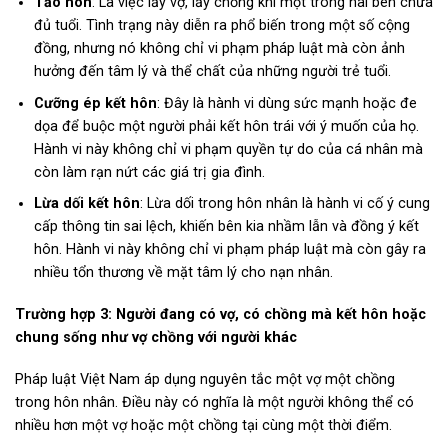
Tảo hôn
: Là việc lấy vợ, lấy chồng khi một trong hai bên chưa
đủ tuổi. Tình trạng này diễn ra phổ biến trong một số cộng
đồng, nhưng nó không chỉ vi phạm pháp luật mà còn ảnh
hưởng đến tâm lý và thể chất của những người trẻ tuổi.
Cưỡng ép kết hôn
: Đây là hành vi dùng sức mạnh hoặc đe
dọa để buộc một người phải kết hôn trái với ý muốn của họ.
Hành vi này không chỉ vi phạm quyền tự do của cá nhân mà
còn làm rạn nứt các giá trị gia đình.
Lừa dối kết hôn
: Lừa dối trong hôn nhân là hành vi cố ý cung
cấp thông tin sai lệch, khiến bên kia nhầm lẫn và đồng ý kết
hôn. Hành vi này không chỉ vi phạm pháp luật mà còn gây ra
nhiều tổn thương về mặt tâm lý cho nạn nhân.
Trường hợp 3: Người đang có vợ, có chồng mà kết hôn hoặc
chung sống như vợ chồng với người khác
Pháp luật Việt Nam áp dụng nguyên tắc một vợ một chồng
trong hôn nhân. Điều này có nghĩa là một người không thể có
nhiều hơn một vợ hoặc một chồng tại cùng một thời điểm.