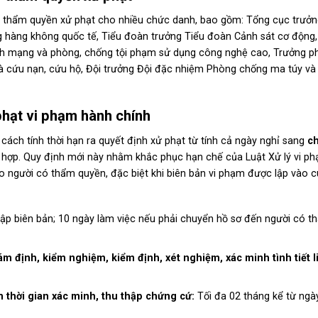
g thẩm quyền xử phạt cho nhiều chức danh, bao gồm: Tổng cục trưở
 hàng không quốc tế, Tiểu đoàn trưởng Tiểu đoàn Cảnh sát cơ động
nh mạng và phòng, chống tội phạm sử dụng công nghệ cao, Trưởng p
à cứu nạn, cứu hộ, Đội trưởng Đội đặc nhiệm Phòng chống ma túy và
 phạt vi phạm hành chính
cách tính thời hạn ra quyết định xử phạt từ tính cả ngày nghỉ sang
ch
g hợp. Quy định mới này nhằm khắc phục hạn chế của Luật Xử lý vi p
o người có thẩm quyền, đặc biệt khi biên bản vi phạm được lập vào c
lập biên bản; 10 ngày làm việc nếu phải chuyển hồ sơ đến người có t
 giám định, kiểm nghiệm, kiểm định, xét nghiệm, xác minh tình tiết l
m thời gian xác minh, thu thập chứng cứ:
Tối đa 02 tháng kể từ ngày