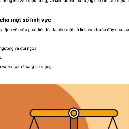
u đồng lên 250 triệu đồng) và kinh doanh bất động sản (từ 150 triệu 
 cho một số lĩnh vực
 định về mức phạt tiền tối đa cho một số lĩnh vực trước đây chưa c
 ngưỡng và đối ngoại.
.
n và an toàn thông tin mạng.