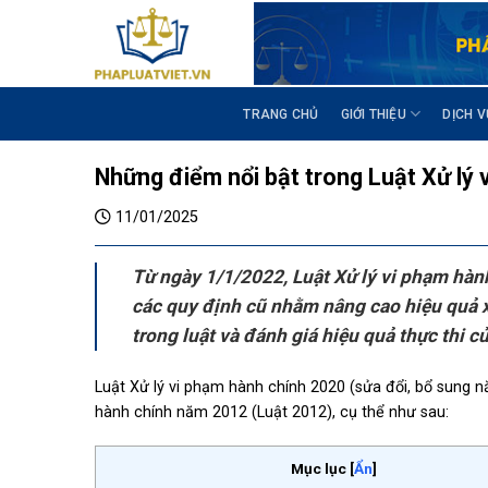
S
k
i
p
t
TRANG CHỦ
GIỚI THIỆU
DỊCH V
o
c
Những điểm nổi bật trong Luật Xử lý
o
n
11/01/2025
t
e
Từ ngày 1/1/2022, Luật Xử lý vi phạm hàn
n
các quy định cũ nhằm nâng cao hiệu quả xử
t
trong luật và đánh giá hiệu quả thực thi c
Luật Xử lý vi phạm hành chính 2020 (sửa đổi, bổ sung n
hành chính năm 2012 (Luật 2012), cụ thể như sau:
Mục lục
[
Ẩn
]