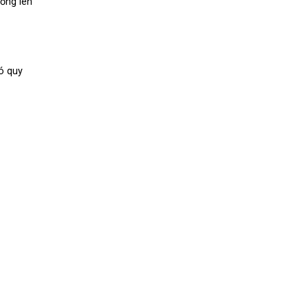
đồng lên
ó quy