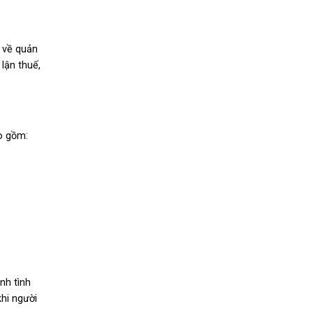
t về quản
lận thuế,
o gồm:
nh tình
khi người