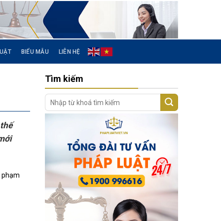
LUẬT
BIỂU MẪU
LIÊN HỆ
Tìm kiếm
 thế
 mới
vi phạm