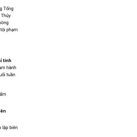
ng Tổng
, Thủy
hòng
 tội phạm
ỉ tính
hạm hành
uối tuần
hẩm
iên
 lập biên