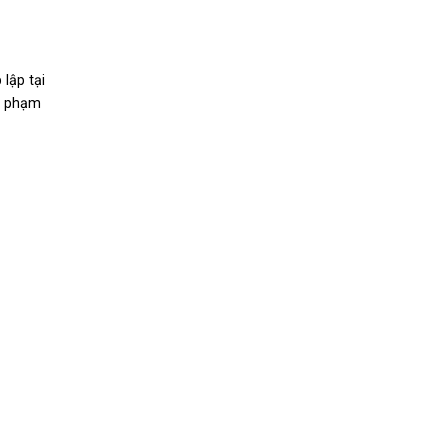
 lập tại
vi phạm