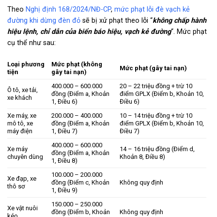
Theo
Nghị định 168/2024/NĐ-CP
,
mức phạt lỗi đè vạch kẻ
đường khi dừng đèn đỏ
sẽ bị xử phạt theo lỗi “
không chấp hành
hiệu lệnh, chỉ dẫn của biển báo hiệu, vạch kẻ đường
“. Mức phạt
cụ thể như sau:
Loại phương
Mức phạt (không
Mức phạt (gây tai nạn)
tiện
gây tai nạn)
400.000 – 600.000
20 – 22 triệu đồng + trừ 10
Ô tô, xe tải,
đồng (Điểm a, Khoản
điểm GPLX (Điểm b, Khoản 10,
xe khách
1, Điều 6)
Điều 6)
Xe máy, xe
200.000 – 400.000
10 – 14 triệu đồng + trừ 10
mô tô, xe
đồng (Điểm a, Khoản
điểm GPLX (Điểm b, Khoản 10,
máy điện
1, Điều 7)
Điều 7)
400.000 – 600.000
Xe máy
14 – 16 triệu đồng (Điểm d,
đồng (Điểm a, Khoản
chuyên dùng
Khoản 8, Điều 8)
1, Điều 8)
100.000 – 200.000
Xe đạp, xe
đồng (Điểm c, Khoản
Không quy định
thô sơ
1, Điều 9)
150.000 – 250.000
Xe vật nuôi
đồng (Điểm b, Khoản
Không quy định
kéo