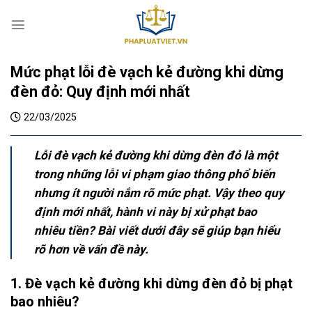
S
k
i
p
Mức phạt lỗi đè vạch kẻ đường khi dừng
t
o
đèn đỏ: Quy định mới nhất
c
22/03/2025
o
n
t
Lỗi đè vạch kẻ đường khi dừng đèn đỏ là một
e
trong những lỗi vi phạm giao thông phổ biến
n
nhưng ít người nắm rõ mức phạt. Vậy theo quy
t
định mới nhất, hành vi này bị xử phạt bao
nhiêu tiền? Bài viết dưới đây sẽ giúp bạn hiểu
rõ hơn về vấn đề này.
1. Đè vạch kẻ đường khi dừng đèn đỏ bị phạt
bao nhiêu?