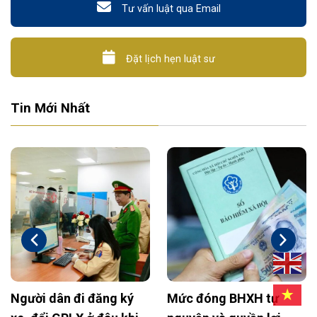
Tư vấn luật qua Email
Đặt lịch hẹn luật sư
Tin Mới Nhất
Người dân đi đăng ký
Mức đóng BHXH tự