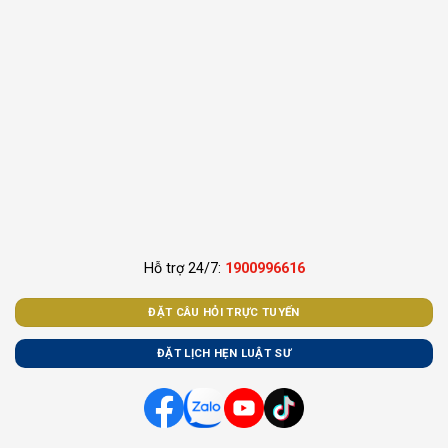
Hỗ trợ 24/7:
1900996616
ĐẶT CÂU HỎI TRỰC TUYẾN
ĐẶT LỊCH HẸN LUẬT SƯ