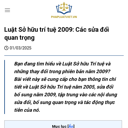
S
k
i
p
Luật Sở hữu trí tuệ 2009: Các sửa đổi
t
o
quan trọng
c
01/03/2025
o
n
t
Bạn đang tìm hiểu về Luật Sở hữu Trí tuệ và
e
những thay đổi trong phiên bản năm 2009?
n
Bài viết này sẽ cung cấp cho bạn thông tin chi
t
tiết về Luật Sở hữu Trí tuệ năm 2005, sửa đổi
bổ sung năm 2009, tập trung vào các nội dung
sửa đổi, bổ sung quan trọng và tác động thực
tiễn của nó.
Mục lục
[
Ẩn
]