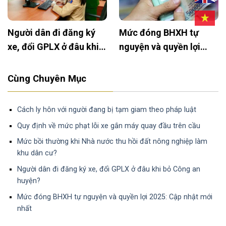
5:
Xây tường rào trên đất
Hướng dẫn mẫu đơ
 xe ô
nông nghiệp: Khi nào
chối thừa nhận tài
 bao
được phép và cần lưu ý
chung của vợ chồ
gì?
Cùng Chuyên Mục
Cách ly hôn với người đang bị tạm giam theo pháp luật
Quy định về mức phạt lỗi xe gắn máy quay đầu trên cầu
Mức bồi thường khi Nhà nước thu hồi đất nông nghiệp làm
khu dân cư?
Người dân đi đăng ký xe, đổi GPLX ở đâu khi bỏ Công an
huyện?
Mức đóng BHXH tự nguyện và quyền lợi 2025: Cập nhật mới
nhất