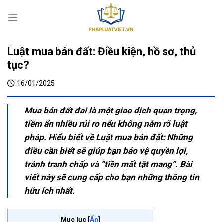
S
k
i
p
Luật mua bán đất: Điều kiện, hồ sơ, thủ
t
o
tục?
c
16/01/2025
o
n
t
Mua bán đất đai là một giao dịch quan trọng,
e
tiềm ẩn nhiều rủi ro nếu không nắm rõ luật
n
pháp. Hiểu biết về Luật mua bán đất: Những
t
điều cần biết sẽ giúp bạn bảo vệ quyền lợi,
tránh tranh chấp và “tiền mất tật mang”. Bài
viết này sẽ cung cấp cho bạn những thông tin
hữu ích nhất.
Mục lục
[
Ẩn
]