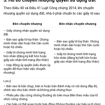
3. Hồ sơ chuyển nhượng quyền sử dụng đất
Theo Điều 40 và Điều 41 Luật Công chứng 2014, khi chuyển
nhượng quyền sử dụng đất, nhà ở phải chuẩn bị các giấy tờ sau:
Bên chuyển nhượng
Bên nhận chuyển nhượng
– Giấy chứng nhận quyền sử dụng
đất.
– Bản sao giấy tờ tùy thân: Chứng
– Bản sao giấy tờ tùy thân: Chứng
minh nhân dân hoặc thẻ Căn cước
minh nhân dân hoặc thẻ Căn cước
hoặc hộ chiếu.
hoặc hộ chiếu.
– Giấy tờ chứng minh tình trạng
– Giấy tờ chứng minh tình trạng
hôn nhân (đăng ký kết hôn hoặc
hôn nhân (đăng ký kết hôn hoặc
giấy xác nhận tình trạng độc thân).
giấy xác nhận tình trạng độc thân).
– Hợp đồng ủy quyền (nếu được ủy
quyền để thực hiện việc chuyển
nhượng).
Lưu ý:
– Bản sao là bản chụp, bản in hoặc bản đánh máy có nội dung đầy đủ,
chính xác như bản chính và không phải chứng thực.
– Phiếu yêu cầu công chứng thường do bên mua điền theo mẫu của tổ
chức công chứng.
– Các bên có thể soạn trước hợp đồng (thông thường các bên ra tổ chức