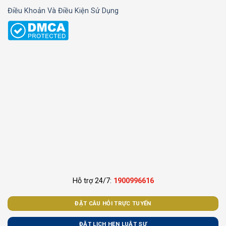
Điều Khoản Và Điều Kiện Sử Dụng
Hỗ trợ 24/7:
1900996616
ĐẶT CÂU HỎI TRỰC TUYẾN
ĐẶT LỊCH HẸN LUẬT SƯ