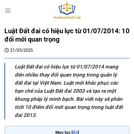
S
k
i
p
Luật Đất đai có hiệu lực từ 01/07/2014: 10
t
o
đổi mới quan trọng
c
21/03/2025
o
n
t
Luật Đất đai có hiệu lực từ 01/07/2014 mang
e
đến nhiều thay đổi quan trọng trong quản lý
n
đất đai tại Việt Nam. Luật mới khắc phục các
t
hạn chế của Luật Đất đai 2003 và tạo ra một
khung pháp lý minh bạch. Bài viết này sẽ phân
tích 10 điểm đổi mới quan trọng trong luật đất
đai 2013.
Mục lục
[
Ẩn
]