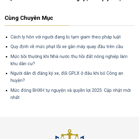
ao
được phép và cần lưu ý
chung của vợ chồn
gì?
Cùng Chuyên Mục
Cách ly hôn với người đang bị tạm giam theo pháp luật
Quy định về mức phạt lỗi xe gắn máy quay đầu trên cầu
Mức bồi thường khi Nhà nước thu hồi đất nông nghiệp làm
khu dân cư?
Người dân đi đăng ký xe, đổi GPLX ở đâu khi bỏ Công an
huyện?
Mức đóng BHXH tự nguyện và quyền lợi 2025: Cập nhật mới
nhất