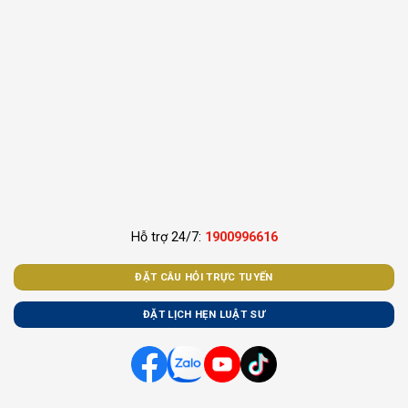
Hỗ trợ 24/7:
1900996616
ĐẶT CÂU HỎI TRỰC TUYẾN
ĐẶT LỊCH HẸN LUẬT SƯ