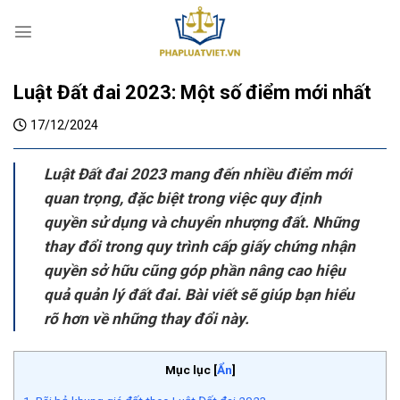
S
k
i
p
Luật Đất đai 2023: Một số điểm mới nhất
t
o
17/12/2024
c
o
Luật Đất đai 2023 mang đến nhiều điểm mới
n
t
quan trọng, đặc biệt trong việc quy định
e
quyền sử dụng và chuyển nhượng đất. Những
n
thay đổi trong quy trình cấp giấy chứng nhận
t
quyền sở hữu cũng góp phần nâng cao hiệu
quả quản lý đất đai. Bài viết sẽ giúp bạn hiểu
rõ hơn về những thay đổi này.
Mục lục
[
Ẩn
]