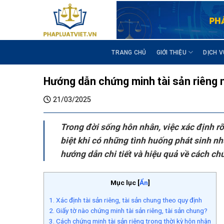
S
k
i
p
t
TRANG CHỦ
GIỚI THIỆU
DỊCH V
o
c
Hướng dẫn chứng minh tài sản riêng 
o
n
21/03/2025
t
e
Trong đời sống hôn nhân, việc xác định rõ
n
biệt khi có những tình huống phát sinh như
t
hướng dẫn chi tiết và hiệu quả về cách ch
Mục lục
[
Ẩn
]
1. Xác định tài sản riêng, tài sản chung theo quy định
2. Giấy tờ nào chứng minh tài sản riêng, tài sản chung?
3. Cách chứng minh tài sản riêng trong thời kỳ hôn nhân