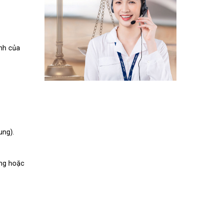
ịnh của
ung).
êng hoặc