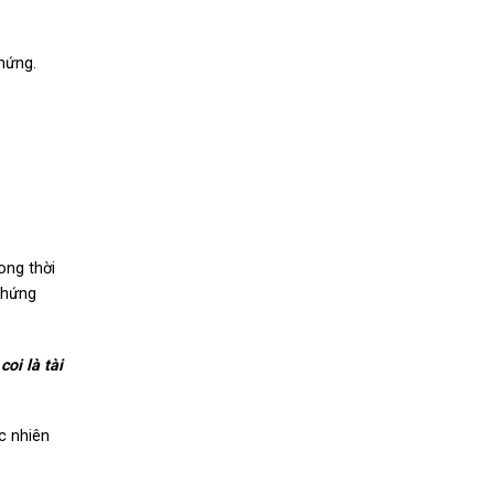
hứng.
ong thời
chứng
oi là tài
c nhiên