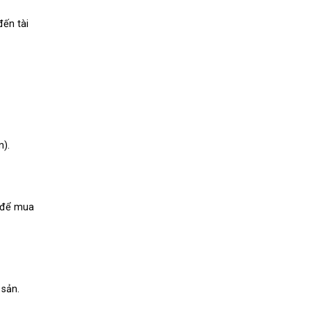
đến tài
n).
) để mua
 sản.