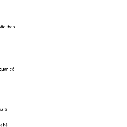
oặc theo
 quan có
á trị
ột hệ