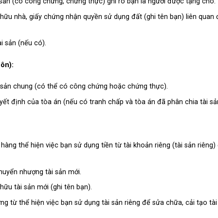
sản (có công chứng, chứng thực) ghi rõ bạn là người được tặng cho.
ữu nhà, giấy chứng nhận quyền sử dụng đất (ghi tên bạn) liên quan 
i sản (nếu có).
hôn):
 sản chung (có thể có công chứng hoặc chứng thực).
ết định của tòa án (nếu có tranh chấp và tòa án đã phân chia tài sả
àng thể hiện việc bạn sử dụng tiền từ tài khoản riêng (tài sản riêng
uyển nhượng tài sản mới.
ữu tài sản mới (ghi tên bạn).
 từ thể hiện việc bạn sử dụng tài sản riêng để sửa chữa, cải tạo tài