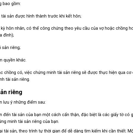
ng bao gồm:
ài sản được hình thành trước khi kết hôn;
ời kỳ hôn nhân, có thể công chứng theo yêu cầu của vợ hoặc chồng h
a đình);
 sản riêng;
m quyền khác.
ặc chồng có, việc chứng minh tài sản riêng sẽ được thực hiện qua cơ
h tài sản riêng.
sản riêng
ần lưu ý những điểm sau:
n đến tài sản của bạn một cách cẩn thận, đặc biệt là các giấy tờ có gi
ứng minh tài sản riêng của bạn.
 tài sản, theo trình tự thời gian để dễ dàng tìm kiếm khi cần thiết. M