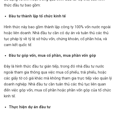
thức đầu tư bao gồm:
Đầu tư thành lập tổ chức kinh tế
Hình thức này bao gồm thành lập công ty 100% vốn nước ngoài
hoặc liên doanh. Nhà đầu tư cần có dự án và tuân thủ các thủ
tục pháp lý về tỷ lệ sở hữu vốn, chứng khoán, cổ phần hóa, và
cam kết quốc tế.
Đầu tư góp vốn, mua cổ phần, mua phần vốn góp
Đây là hình thức đầu tư gián tiếp, trong đó nhà đầu tư nước
ngoài tham gia thông qua việc mua cổ phiếu, trái phiếu, hoặc
các giấy tờ có giá khác mà không tham gia trực tiếp vào quản lý
doanh nghiệp. Nhà đầu tư cần tuân thủ các thủ tục liên quan
đến việc góp vốn, mua cổ phần hoặc phần vốn góp của tổ chức
kinh tế.
Thực hiện dự án đầu tư