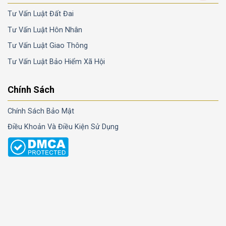
Tư Vấn Luật Đất Đai
Tư Vấn Luật Hôn Nhân
Tư Vấn Luật Giao Thông
Tư Vấn Luật Bảo Hiểm Xã Hội
Chính Sách
Chính Sách Bảo Mật
Điều Khoản Và Điều Kiện Sử Dụng