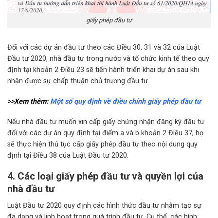
giấy phép đầu tư
Đối với các dự án đầu tư theo các Điều 30, 31 và 32 của Luật
Đầu tư 2020, nhà đầu tư trong nước và tổ chức kinh tế theo quy
định tại khoản 2 Điều 23 sẽ tiến hành triển khai dự án sau khi
nhận được sự chấp thuận chủ trương đầu tư.
>>Xem thêm:
Một số quy định về điều chỉnh giấy phép đầu tư
Nếu nhà đầu tư muốn xin cấp giấy chứng nhận đăng ký đầu tư
đối với các dự án quy định tại điểm a và b khoản 2 Điều 37, họ
sẽ thực hiện thủ tục cấp giấy phép đầu tư theo nội dung quy
định tại Điều 38 của Luật Đầu tư 2020.
4. Các loại giấy phép đầu tư và quyền lợi của
nhà đầu tư
Luật Đầu tư 2020 quy định các hình thức đầu tư nhằm tạo sự
đa dạng và linh hoạt trong quá trình đầu tư. Cụ thể, các hình