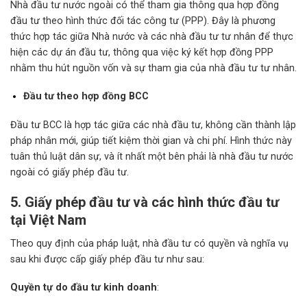
Nhà đầu tư nước ngoài có thể tham gia thông qua hợp đồng
đầu tư theo hình thức đối tác công tư (PPP). Đây là phương
thức hợp tác giữa Nhà nước và các nhà đầu tư tư nhân để thực
hiện các dự án đầu tư, thông qua việc ký kết hợp đồng PPP
nhằm thu hút nguồn vốn và sự tham gia của nhà đầu tư tư nhân.
Đầu tư theo hợp đồng BCC
Đầu tư BCC là hợp tác giữa các nhà đầu tư, không cần thành lập
pháp nhân mới, giúp tiết kiệm thời gian và chi phí. Hình thức này
tuân thủ luật dân sự, và ít nhất một bên phải là nhà đầu tư nước
ngoài có giấy phép đầu tư.
5. Giấy phép đầu tư và các hình thức đầu tư
tại Việt Nam
Theo quy định của pháp luật, nhà đầu tư có quyền và nghĩa vụ
sau khi được cấp giấy phép đầu tư như sau:
Quyền tự do đầu tư kinh doanh
: