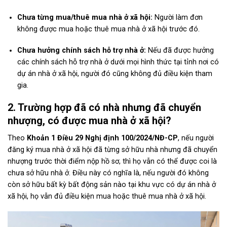
Chưa từng mua/thuê mua nhà ở xã hội:
Người làm đơn
không được mua hoặc thuê mua nhà ở xã hội trước đó.
Chưa hưởng chính sách hỗ trợ nhà ở:
Nếu đã được hưởng
các chính sách hỗ trợ nhà ở dưới mọi hình thức tại tỉnh nơi có
dự án nhà ở xã hội, người đó cũng không đủ điều kiện tham
gia.
2. Trường hợp đã có nhà nhưng đã chuyển
nhượng, có được mua nhà ở xã hội?
Theo
Khoản 1 Điều 29 N
ghị định 100/2024/NĐ-CP
, nếu người
đăng ký mua nhà ở xã hội đã từng sở hữu nhà nhưng đã chuyển
nhượng trước thời điểm nộp hồ sơ, thì họ vẫn có thể được coi là
chưa sở hữu nhà ở. Điều này có nghĩa là, nếu người đó không
còn sở hữu bất kỳ bất động sản nào tại khu vực có dự án nhà ở
xã hội, họ vẫn đủ điều kiện mua hoặc thuê mua nhà ở xã hội.