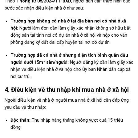
Theo
Thông tư 05/2024/TT-BXD
, người dân cần thực hiện các
bước xác nhận điều kiện nhà ở như sau:
Trường hợp không có nhà ở tại địa bàn nơi có nhà ở xã
hội:
Người làm đơn cần làm giấy xác nhận không sở hữu bất
động sản tại tỉnh nơi có dự án nhà ở xã hội và nộp cho văn
phòng đăng ký đất đai cấp huyện tại nơi có dự án.
Trường hợp đã có nhà ở nhưng diện tích bình quân đầu
người dưới 15m² sàn/người:
Người đăng ký cần làm giấy xác
nhận về điều kiện nhà ở và nộp cho Ủy ban Nhân dân cấp xã
nơi cư trú.
4. Điều kiện về thu nhập khi mua nhà ở xã hội
Ngoài điều kiện về nhà ở, người mua nhà ở xã hội cần đáp ứng
yêu cầu về thu nhập:
Độc thân:
Thu nhập hàng tháng không vượt quá 15 triệu
đồng.