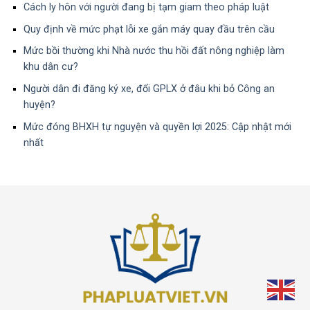
Cách ly hôn với người đang bị tạm giam theo pháp luật
Quy định về mức phạt lỗi xe gắn máy quay đầu trên cầu
Mức bồi thường khi Nhà nước thu hồi đất nông nghiệp làm
khu dân cư?
Người dân đi đăng ký xe, đổi GPLX ở đâu khi bỏ Công an
huyện?
Mức đóng BHXH tự nguyện và quyền lợi 2025: Cập nhật mới
nhất