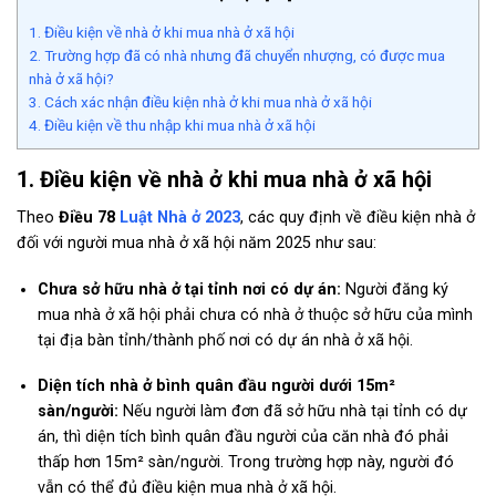
1. Điều kiện về nhà ở khi mua nhà ở xã hội
2. Trường hợp đã có nhà nhưng đã chuyển nhượng, có được mua
nhà ở xã hội?
3. Cách xác nhận điều kiện nhà ở khi mua nhà ở xã hội
4. Điều kiện về thu nhập khi mua nhà ở xã hội
1. Điều kiện về nhà ở khi mua nhà ở xã hội
Theo
Điều 78
Luật Nhà ở 2023
, các quy định về điều kiện nhà ở
đối với người mua nhà ở xã hội năm 2025 như sau:
Chưa sở hữu nhà ở tại tỉnh nơi có dự án:
Người đăng ký
mua nhà ở xã hội phải chưa có nhà ở thuộc sở hữu của mình
tại địa bàn tỉnh/thành phố nơi có dự án nhà ở xã hội.
Diện tích nhà ở bình quân đầu người dưới 15m²
sàn/người:
Nếu người làm đơn đã sở hữu nhà tại tỉnh có dự
án, thì diện tích bình quân đầu người của căn nhà đó phải
thấp hơn 15m² sàn/người. Trong trường hợp này, người đó
vẫn có thể đủ điều kiện mua nhà ở xã hội.