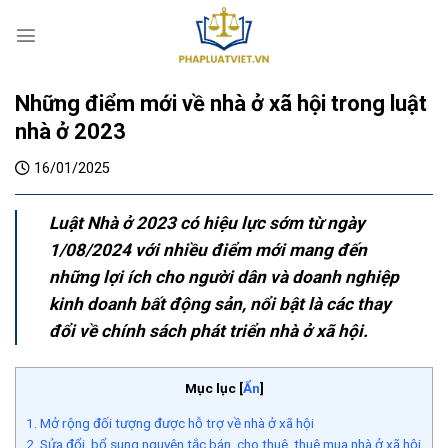
S
k
i
p
Những điểm mới về nhà ở xã hội trong luật
t
o
nhà ở 2023
c
16/01/2025
o
n
t
Luật Nhà ở 2023 có hiệu lực sớm từ ngày
e
1/08/2024 với nhiều điểm mới mang đến
n
những lợi ích cho người dân và doanh nghiệp
t
kinh doanh bất động sản, nổi bật là các thay
đổi về chính sách phát triển nhà ở xã hội.
Mục lục
[
Ẩn
]
1. Mở rộng đối tượng được hỗ trợ về nhà ở xã hội
2. Sửa đổi, bổ sung nguyên tắc bán, cho thuê, thuê mua nhà ở xã hội