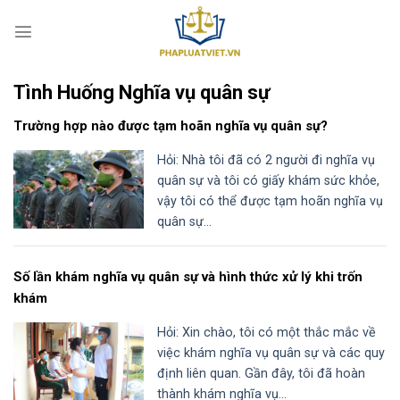
S
k
i
p
Tình Huống Nghĩa vụ quân sự
t
o
Trường hợp nào được tạm hoãn nghĩa vụ quân sự?
c
o
Hỏi: Nhà tôi đã có 2 người đi nghĩa vụ
n
quân sự và tôi có giấy khám sức khỏe,
t
vậy tôi có thể được tạm hoãn nghĩa vụ
e
quân sự...
n
t
Số lần khám nghĩa vụ quân sự và hình thức xử lý khi trốn
khám
Hỏi: Xin chào, tôi có một thắc mắc về
việc khám nghĩa vụ quân sự và các quy
định liên quan. Gần đây, tôi đã hoàn
thành khám nghĩa vụ...