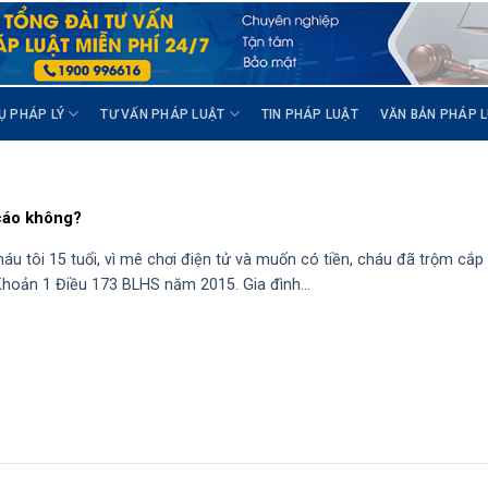
Ụ PHÁP LÝ
TƯ VẤN PHÁP LUẬT
TIN PHÁP LUẬT
VĂN BẢN PHÁP 
 cáo không?
háu tôi 15 tuổi, vì mê chơi điện tử và muốn có tiền, cháu đã trộm cắp 
hoản 1 Điều 173 BLHS năm 2015. Gia đình...