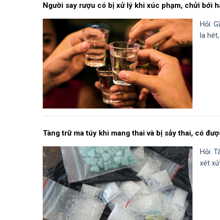
Người say rượu có bị xử lý khi xúc phạm, chửi bới
Hỏi: G
la hét
Tàng trữ ma túy khi mang thai và bị sảy thai, có đ
Hỏi: T
xét xử