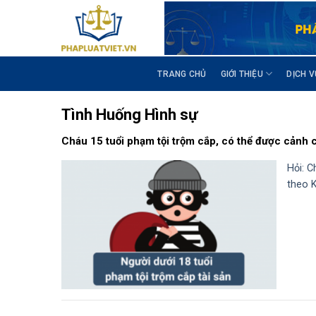
S
k
i
p
t
TRANG CHỦ
GIỚI THIỆU
DỊCH V
o
c
Tình Huống Hình sự
o
n
Cháu 15 tuổi phạm tội trộm cắp, có thể được cảnh
t
Hỏi: C
e
theo K
n
t