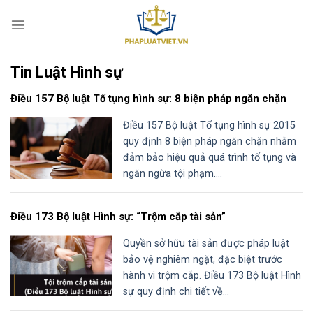
S
k
i
p
Tin Luật Hình sự
t
o
Điều 157 Bộ luật Tố tụng hình sự: 8 biện pháp ngăn chặn
c
o
Điều 157 Bộ luật Tố tụng hình sự 2015
n
quy định 8 biện pháp ngăn chặn nhằm
t
đảm bảo hiệu quả quá trình tố tụng và
e
ngăn ngừa tội phạm....
n
t
Điều 173 Bộ luật Hình sự: “Trộm cắp tài sản”
Quyền sở hữu tài sản được pháp luật
bảo vệ nghiêm ngặt, đặc biệt trước
hành vi trộm cắp. Điều 173 Bộ luật Hình
sự quy định chi tiết về...