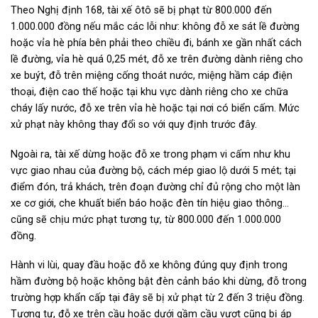
Theo Nghị định 168, tài xế ôtô sẽ bị phạt từ 800.000 đến
1.000.000 đồng nếu mắc các lỗi như: không đỗ xe sát lề đường
hoặc vỉa hè phía bên phải theo chiều đi, bánh xe gần nhất cách
lề đường, vỉa hè quá 0,25 mét, đỗ xe trên đường dành riêng cho
xe buýt, đỗ trên miệng cống thoát nước, miệng hầm cáp điện
thoại, điện cao thế hoặc tại khu vực dành riêng cho xe chữa
cháy lấy nước, đỗ xe trên vỉa hè hoặc tại nơi có biển cấm. Mức
xử phạt này không thay đổi so với quy định trước đây.
Ngoài ra, tài xế dừng hoặc đỗ xe trong phạm vi cấm như khu
vực giao nhau của đường bộ, cách mép giao lộ dưới 5 mét; tại
điểm đón, trả khách, trên đoạn đường chỉ đủ rộng cho một làn
xe cơ giới, che khuất biển báo hoặc đèn tín hiệu giao thông…
cũng sẽ chịu mức phạt tương tự, từ 800.000 đến 1.000.000
đồng.
Hành vi lùi, quay đầu hoặc đỗ xe không đúng quy định trong
hầm đường bộ hoặc không bật đèn cảnh báo khi dừng, đỗ trong
trường hợp khẩn cấp tại đây sẽ bị xử phạt từ 2 đến 3 triệu đồng.
Tương tự, đỗ xe trên cầu hoặc dưới gầm cầu vượt cũng bị áp