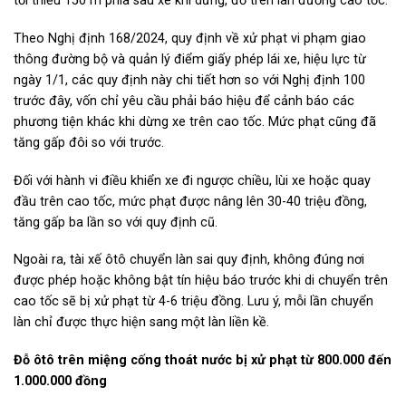
tối thiểu 150 m phía sau xe khi dừng, đỗ trên làn đường cao tốc.
Theo Nghị định 168/2024, quy định về xử phạt vi phạm giao
thông đường bộ và quản lý điểm giấy phép lái xe, hiệu lực từ
ngày 1/1, các quy định này chi tiết hơn so với Nghị định 100
trước đây, vốn chỉ yêu cầu phải báo hiệu để cảnh báo các
phương tiện khác khi dừng xe trên cao tốc. Mức phạt cũng đã
tăng gấp đôi so với trước.
Đối với hành vi điều khiển xe đi ngược chiều, lùi xe hoặc quay
đầu trên cao tốc, mức phạt được nâng lên 30-40 triệu đồng,
tăng gấp ba lần so với quy định cũ.
Ngoài ra, tài xế ôtô chuyển làn sai quy định, không đúng nơi
được phép hoặc không bật tín hiệu báo trước khi di chuyển trên
cao tốc sẽ bị xử phạt từ 4-6 triệu đồng. Lưu ý, mỗi lần chuyển
làn chỉ được thực hiện sang một làn liền kề.
Đỗ ôtô trên miệng cống thoát nước bị xử phạt từ 800.000 đến
1.000.000 đồng