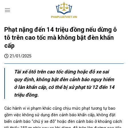
S
k
i
p
Phạt nặng đến 14 triệu đồng nếu dừng ô
t
o
tô trên cao tốc mà không bật đèn khẩn
c
cấp
o
n
21/01/2025
t
e
Tài xế ôtô trên cao tốc dừng hoặc đỗ xe sai
n
quy định, không bật đèn cảnh báo nguy hiểm
t
ở làn khẩn cấp, có thể bị xử phạt từ 12 đến 14
triệu đồng.
Các hành vi vi phạm khác cũng chịu mức phạt tương tự bao
gồm việc không sử dụng đèn cảnh báo khẩn cấp, không đặt
biển cảnh báo “chú ý xe đỗ” hoặc đèn cảnh báo ở khoảng cách