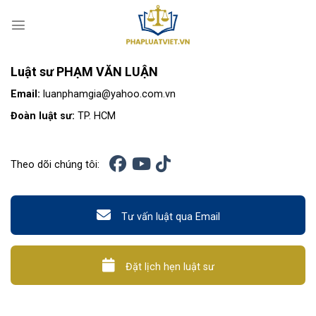
S
k
i
p
Luật sư PHẠM VĂN LUẬN
t
o
Email:
luanphamgia@yahoo.com.vn
c
Đoàn luật sư:
TP. HCM
o
n
t
Theo dõi chúng tôi:
e
n
t
Tư vấn luật qua Email
Đặt lịch hẹn luật sư