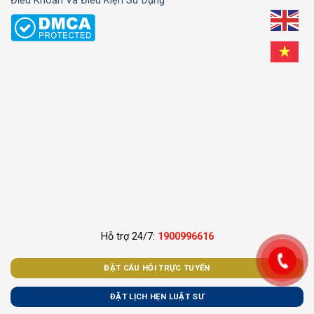
Điều Khoản Và Điều Kiện Sử Dụng
Hỗ trợ 24/7:
1900996616
ĐẶT CÂU HỎI TRỰC TUYẾN
ĐẶT LỊCH HẸN LUẬT SƯ