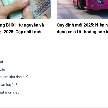
ng BHXH tự nguyện và
Quy định mới 2025: Niên 
ợi 2025: Cập nhật mới
dụng xe ô tô thoáng nóc l
lâu?
ật
 cầu
ệp làm khu dân cư?
g an huyện?
hật mới nhất