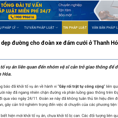
Ụ PHÁP LÝ
TƯ VẤN PHÁP LUẬT
TIN PHÁP LUẬT
VĂN BẢN PHÁP 
ền” dẹp đường cho đoàn xe đám cưới ở Thanh H
tố vụ án liên quan đến nhóm vệ sĩ cản trở giao thông để 
h Hóa.
 báo đã khởi tố vụ án về hành vi “
Gây rối trật tự công cộng
” liên q
ười này đã ngang nhiên chặn đường và phân luồng giao thông trên Đại
 qua vào ngày 24/11. Đoàn xe này đã không tuân thủ tín hiệu đèn đỏ
n, gây cản trở nghiêm trọng đến việc di chuyển của các phương tiện 
ết hiện mới khởi tố vụ án, chưa khởi tố bị can. Các đối tượng liên q