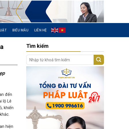
LUẬT
BIỂU MẪU
LIÊN HỆ
Tìm kiếm
óa
dẹp
uan đến
 lộ Lê
, khiến
khác.
uan hiện