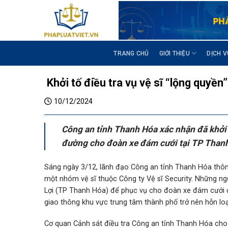
S
k
i
p
t
TRANG CHỦ
GIỚI THIỆU
DỊCH V
o
c
Khởi tố điều tra vụ vệ sĩ “lộng quy
o
n
10/12/2024
t
e
Công an tỉnh Thanh Hóa xác nhận đã khởi 
n
đường cho đoàn xe đám cưới tại TP Than
t
Sáng ngày 3/12, lãnh đạo Công an tỉnh Thanh Hóa thông
một nhóm vệ sĩ thuộc Công ty Vệ sĩ Security. Những ng
Lợi (TP Thanh Hóa) để phục vụ cho đoàn xe đám cưới đi
giao thông khu vực trung tâm thành phố trở nên hỗn loạ
Cơ quan Cảnh sát điều tra Công an tỉnh Thanh Hóa cho bi