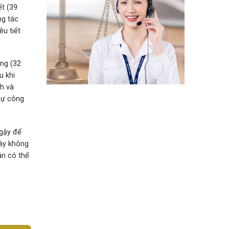
ết (39
ng tác
ều tiết
ông (32
u khi
nh và
 tự công
 gậy để
này không
ân có thể