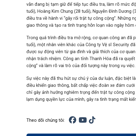
vẫn đang bị tạm giữ để tiếp tục điều tra, làm rõ mức đ
tuổi), Hoàng Kim Chung (28 tuổi), Nguyễn Đình Dương (3
điều tra về hành vi “gây rối trật tự công cộng”. Những n
giao thông và tạo ra tình trạng hỗn loạn vào ngày hôm 
Trong quá trình điều tra mở rộng, cơ quan công an đã 
tuổi), một nhân viên khác của Công ty Vệ sĩ Security 
được sự động viên từ gia đình và giải thích của cơ qu
nhận trách nhiệm. Công an tỉnh Thanh Hóa đã ra quyết đ
cộng” và làm rõ vai trò của đối tượng này trong vụ việc.
Sự việc này đã thu hút sự chú ý của dư luận, đặc biệt l
điều khiển giao thông, bất chấp việc đoàn xe đám cưới
chỉ gây ảnh hưởng nghiêm trọng đến trật tự công cộng 
lạm dụng quyền lực của mình, gây ra tình trạng mất kiể
Theo dõi chúng tôi: