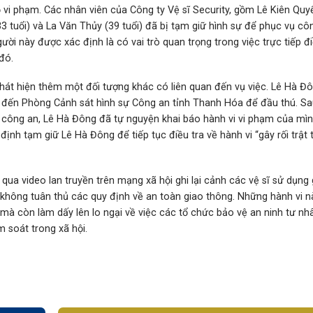
ộ vi phạm. Các nhân viên của Công ty Vệ sĩ Security, gồm Lê Kiên Quy
3 tuổi) và La Văn Thủy (39 tuổi) đã bị tạm giữ hình sự để phục vụ cô
gười này được xác định là có vai trò quan trọng trong việc trực tiếp đi
đó.
phát hiện thêm một đối tượng khác có liên quan đến vụ việc. Lê Hà Đ
đã đến Phòng Cảnh sát hình sự Công an tỉnh Thanh Hóa để đầu thú. Sa
an công an, Lê Hà Đông đã tự nguyện khai báo hành vi vi phạm của mì
ịnh tạm giữ Lê Hà Đông để tiếp tục điều tra về hành vi “gây rối trật
à qua video lan truyền trên mạng xã hội ghi lại cảnh các vệ sĩ sử dụng
 không tuân thủ các quy định về an toàn giao thông. Những hành vi 
mà còn làm dấy lên lo ngại về việc các tổ chức bảo vệ an ninh tư nh
m soát trong xã hội.