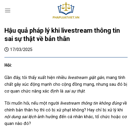
S
k
i
p
Hậu quả pháp lý khi livestream thông tin
t
o
sai sự thật về bản thân
c
17/03/2025
o
n
t
Hỏi:
e
Gần đây, tôi thấy xuất hiện nhiều
livestream giật gân
, mang tính
n
chất gây xúc động mạnh cho cộng đồng mạng, nhưng sau đó bị
t
cơ quan chức năng xác định là
sai sự thật
.
Tôi muốn hỏi, nếu một người
livestream thông tin không đúng
về
chính bản thân họ thì có bị xử phạt không? Hay chỉ bị xử lý khi
nội dung sai lệch
ảnh hưởng đến cá nhân khác, tổ chức hoặc cơ
quan nào đó?