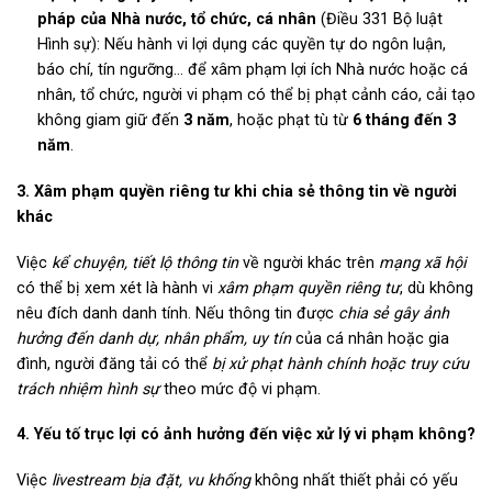
pháp của Nhà nước, tổ chức, cá nhân
(Điều 331 Bộ luật
Hình sự): Nếu hành vi lợi dụng các quyền tự do ngôn luận,
báo chí, tín ngưỡng… để xâm phạm lợi ích Nhà nước hoặc cá
nhân, tổ chức, người vi phạm có thể bị phạt cảnh cáo, cải tạo
không giam giữ đến
3 năm
, hoặc phạt tù từ
6 tháng đến 3
năm
.
3. Xâm phạm quyền riêng tư khi chia sẻ thông tin về người
khác
Việc
kể chuyện, tiết lộ thông tin
về người khác trên
mạng xã hội
có thể bị xem xét là hành vi
xâm phạm quyền riêng tư
, dù không
nêu đích danh danh tính. Nếu thông tin được
chia sẻ gây ảnh
hưởng đến danh dự, nhân phẩm, uy tín
của cá nhân hoặc gia
đình, người đăng tải có thể
bị xử phạt hành chính hoặc truy cứu
trách nhiệm hình sự
theo mức độ vi phạm.
4. Yếu tố trục lợi có ảnh hưởng đến việc xử lý vi phạm không?
Việc
livestream bịa đặt, vu khống
không nhất thiết phải có yếu