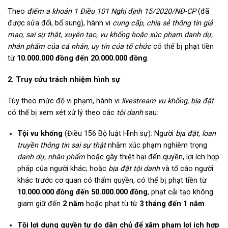
Theo
điểm a khoản 1 Điều 101 Nghị định 15/2020/NĐ-CP
(đã
được sửa đổi, bổ sung), hành vi
cung cấp, chia sẻ thông tin giả
mạo, sai sự thật, xuyên tạc, vu khống hoặc xúc phạm danh dự,
nhân phẩm của cá nhân, uy tín của tổ chức
có thể bị phạt tiền
từ
10.000.000 đồng đến 20.000.000 đồng
.
2. Truy cứu trách nhiệm hình sự
Tùy theo mức độ vi phạm, hành vi
livestream vu khống, bịa đặt
có thể bị xem xét xử lý theo các
tội danh
sau:
Tội vu khống
(Điều 156 Bộ luật Hình sự): Người
bịa đặt, loan
truyền thông tin sai sự thật
nhằm xúc phạm nghiêm trọng
danh dự, nhân phẩm
hoặc gây thiệt hại đến quyền, lợi ích hợp
pháp của người khác; hoặc
bịa đặt tội danh
và tố cáo người
khác trước cơ quan có thẩm quyền, có thể bị phạt tiền từ
10.000.000 đồng đến 50.000.000 đồng
, phạt cải tạo không
giam giữ đến
2 năm
hoặc phạt tù từ
3 tháng đến 1 năm
.
Tội lợi dụng quyền tự do dân chủ để xâm phạm lợi ích hợp