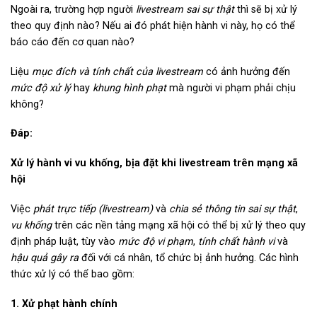
Ngoài ra, trường hợp người
livestream sai sự thật
thì sẽ bị xử lý
theo quy định nào? Nếu ai đó phát hiện hành vi này, họ có thể
báo cáo đến cơ quan nào?
Liệu
mục đích và tính chất của livestream
có ảnh hưởng đến
mức độ xử lý
hay
khung hình phạt
mà người vi phạm phải chịu
không?
Đáp:
Xử lý hành vi vu khống, bịa đặt khi livestream trên mạng xã
hội
Việc
phát trực tiếp (livestream)
và
chia sẻ thông tin sai sự thật
,
vu khống
trên các nền tảng mạng xã hội có thể bị xử lý theo quy
định pháp luật, tùy vào
mức độ vi phạm
,
tính chất hành vi
và
hậu quả gây ra
đối với cá nhân, tổ chức bị ảnh hưởng. Các hình
thức xử lý có thể bao gồm:
1. Xử phạt hành chính