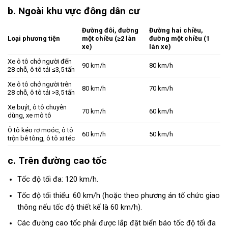
b. Ngoài khu vực đông dân cư
Đường đôi, đường
Đường hai chiều,
Loại phương tiện
một chiều (≥2 làn
đường một chiều (1
xe)
làn xe)
Xe ô tô chở người đến
90 km/h
80 km/h
28 chỗ, ô tô tải ≤3,5 tấn
Xe ô tô chở người trên
80 km/h
70 km/h
28 chỗ, ô tô tải >3,5 tấn
Xe buýt, ô tô chuyên
70 km/h
60 km/h
dùng, xe mô tô
Ô tô kéo rơ moóc, ô tô
60 km/h
50 km/h
trộn bê tông, ô tô xi téc
c. Trên đường cao tốc
Tốc độ tối đa: 120 km/h.
Tốc độ tối thiểu: 60 km/h (hoặc theo phương án tổ chức giao
thông nếu tốc độ thiết kế là 60 km/h).
Các đường cao tốc phải được lắp đặt biển báo tốc độ tối đa