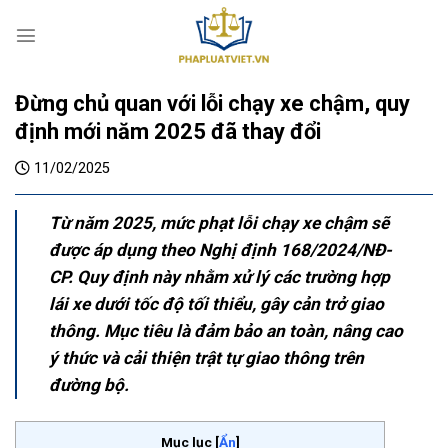
S
k
i
p
Đừng chủ quan với lỗi chạy xe chậm, quy
t
o
định mới năm 2025 đã thay đổi
c
11/02/2025
o
n
t
Từ năm 2025, mức phạt lỗi chạy xe chậm sẽ
e
được áp dụng theo Nghị định 168/2024/NĐ-
n
CP. Quy định này nhằm xử lý các trường hợp
t
lái xe dưới tốc độ tối thiểu, gây cản trở giao
thông. Mục tiêu là đảm bảo an toàn, nâng cao
ý thức và cải thiện trật tự giao thông trên
đường bộ.
Mục lục
[
Ẩn
]