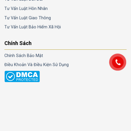
Tư Vấn Luật Hôn Nhân
Tư Vấn Luật Giao Thông
Tư Vấn Luật Bảo Hiểm Xã Hội
Chính Sách
Chính Sách Bảo Mật
Điều Khoản Và Điều Kiện Sử Dụng