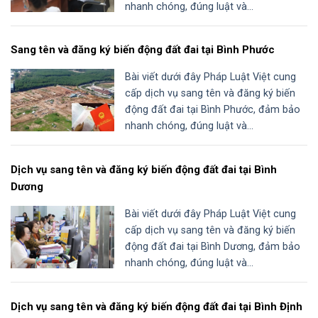
nhanh chóng, đúng luật và...
Sang tên và đăng ký biến động đất đai tại Bình Phước
Bài viết dưới đây Pháp Luật Việt cung
cấp dịch vụ sang tên và đăng ký biến
động đất đai tại Bình Phước, đảm bảo
nhanh chóng, đúng luật và...
Dịch vụ sang tên và đăng ký biến động đất đai tại Bình
Dương
Bài viết dưới đây Pháp Luật Việt cung
cấp dịch vụ sang tên và đăng ký biến
động đất đai tại Bình Dương, đảm bảo
nhanh chóng, đúng luật và...
Dịch vụ sang tên và đăng ký biến động đất đai tại Bình Định