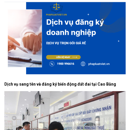
Dịch vụ sang tên và đăng ký biến động đất đai tại Cao Bằng