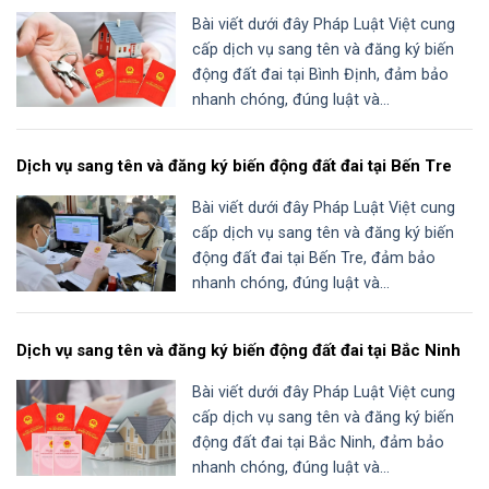
Bài viết dưới đây Pháp Luật Việt cung
cấp dịch vụ sang tên và đăng ký biến
động đất đai tại Bình Định, đảm bảo
nhanh chóng, đúng luật và...
Dịch vụ sang tên và đăng ký biến động đất đai tại Bến Tre
Bài viết dưới đây Pháp Luật Việt cung
cấp dịch vụ sang tên và đăng ký biến
động đất đai tại Bến Tre, đảm bảo
nhanh chóng, đúng luật và...
Dịch vụ sang tên và đăng ký biến động đất đai tại Bắc Ninh
Bài viết dưới đây Pháp Luật Việt cung
cấp dịch vụ sang tên và đăng ký biến
động đất đai tại Bắc Ninh, đảm bảo
nhanh chóng, đúng luật và...